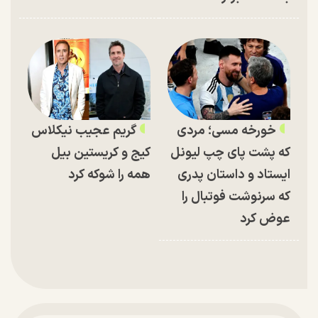
خورخه مسی؛ مردی
گریم عجیب نیکلاس
که پشت پای چپ لیونل
کیج و کریستین بیل
ایستاد و داستان پدری
همه را شوکه کرد
که سرنوشت فوتبال را
عوض کرد