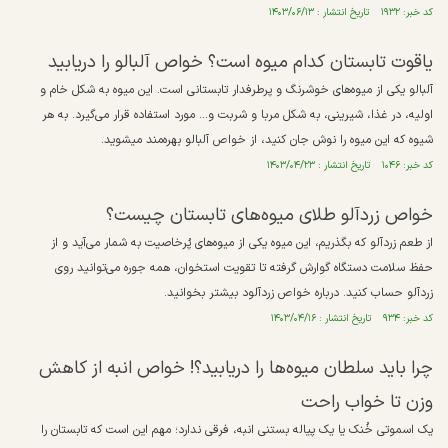
کد خبر: ۱۹۳۲ تاریخ انتشار : ۱۴۰۳/۰۶/۱۳
یاقوت تابستان کدام میوه است؟ خواص آلبالو را دریابید
آلبالو یکی از میوه‌های خوشرنگ و پرطرفدار تابستانی است. این میوه به شکل خام و
اولیه، در غذا، شیرینی، به شکل مربا و شربت و... مورد استفاده قرار می‌گیرد. به هر
شیوه‌ که این میوه را نوش جان کنید، از خواص آلبالو بهره‌مند می‎شوید.
کد خبر: ۱۰۴۶ تاریخ انتشار : ۱۴۰۳/۰۴/۲۳
خواص زردآلو طلای میوه‌های تابستان چیست؟
از طعم زردآلو که بگذریم، این میوه یکی از میوه‌های پُرخاصیت به شمار می‌آید و از
حفظ سلامت دستگاه گوارش گرفته تا تقویت استخوان، همه جوره می‌توانید روی
زردآلو حساب کنید. درباره خواص زردآلود بیشتر بخوانید.
کد خبر: ۹۳۴ تاریخ انتشار : ۱۴۰۳/۰۴/۱۶
چرا باید سلطان میوه‌ها را دریابید؟! خواص انبه از کاهش
وزن تا خواب راحت
یک اسموتی خُنک یا یک پیاله بستنی انبه، فرقی ندارد؛ مهم این است که تابستان را