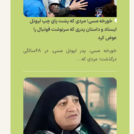
خورخه مسی؛ مردی که پشت پای چپ لیونل
ایستاد و داستان پدری که سرنوشت فوتبال را
عوض کرد
خورخه مسی، پدر لیونل مسی، در ۶۸سالگی
درگذشت؛ مردی که...