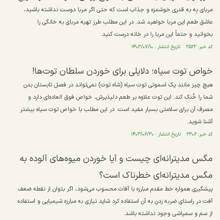
مربای بِه به قدری خوشمزه و جذاب است که حتی اگر مربا دوست نداشته باشید،
عاشق طعم این مربا خواهید شد. در این مطلب طرز تهیه مربای به خانگی را
بخوانید و حتماً این مربا را در خانه درست کنید.
کد خبر: ۲۵۲۲ تاریخ انتشار : ۱۴۰۳/۰۷/۱۰
خواص توت سیاه؛ دلایلی برای خوردن سلطان توت‌ها!
هیچ چیز مانند یک اسموتی توت سیاه (شاه توت) نمی‌تواند در فصل تابستان بدن
شما را خُنک کند. این توت علاوه بر طعم دلپذیرش، خواص فوق العاده‌ای دارد و
مصرف آن برای سلامتی بسیار مفید است. در این مطلب با خواص توت سیاه بیشتر
آشنا شوید.
کد خبر: ۲۳۰۶ تاریخ انتشار : ۱۴۰۳/۰۶/۳۰
مگس مدیترانه‌ای چیست و آیا خوردن میوه‌های آلوده به
مگس مدیترانه‌ای خطرناک است؟
پیشگیری همواره خط مقدم مبارزه با آفات محسوب می‌شود، اگر بتوان از نقطه ضعف
آفت در راستای ضربه زدن به آن استفاده کرد شاید نیازی به مبارزه شیمیایی و استفاده
از سم و سمپاشی وجود نداشته باشد.