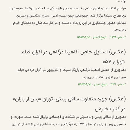
و ...
مراسم افتتاحیه و اکران مردمی فیلم سینمایی «آن دیگری» با حضور پرشمار هنرمندان
زن مطرح سینما برگزار شد. چهره‌هایی چون نسیم ادبی، ستاره اسکندری و نسرین
مقانلو حضور چشمگیری در این رویداد داشتند و در کنار مخاطبان به تماشای فیلم
نشستند.
کد خبر: ۱۲۲۱۴ تاریخ انتشار : ۱۴۰۴/۰۹/۱۵
(عکس) استایل خاص آناهیتا درگاهی در اکران فیلم
«تهران ۵۷»
تصاویری از حضور آناهیتا درگاهی بازیگر سینما و تلویزیون در اکران مردمی فیلم
سینمایی «تهران ۵۷» را می‌بینید.
کد خبر: ۱۲۲۱۱ تاریخ انتشار : ۱۴۰۴/۰۹/۱۵
(عکس) چهره متفاوت ساقی زینتی، توران «پس از باران»
در کنار دخترش
تصویری از ساقی زینتی و دخترش در شبکه‌های اجتماعی وایرال شده است. شهرت او
با سریال پس از باران در سال ۱۳۷۹ به کارگردانی سعید سلطانی شروع شد او در این