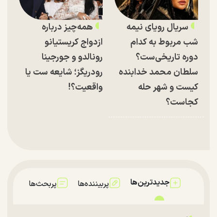
سریال رویای نیمه
همه‌چیز درباره
شب مربوط به کدام
ازدواج کریستیانو
دوره تاریخی‌ست؟
رونالدو و جورجینا
سلطان محمد خدابنده
رودریگز؛ شایعه ست یا
کیست و شهر حله
واقعیت؟!
کجاست؟
جدیدترین‌ها
پربیننده‌ها
پربحث‌ها