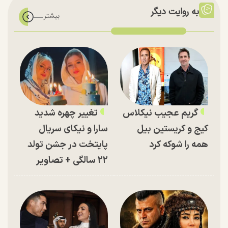
به روایت دیگر
گریم عجیب نیکلاس
تغییر چهره شدید
کیج و کریستین بیل
سارا و نیکای سریال
همه را شوکه کرد
پایتخت در جشن تولد
۲۲ سالگی + تصاویر