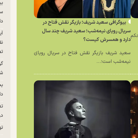
بی
سر
دا
بیوگرافی سعید شریف؛ بازیگر نقش فتاح در
سریال رویای نیمه‌شب؛ سعید شریف چند سال
آی
حکم
دارد و همسرش کیست؟
نق
تص
سعید شریف بازیگر نقش فتاح در سریال رویای
نیمه‌شب است؛...
گر
شو
بح
دا
تغ
در ج
تو