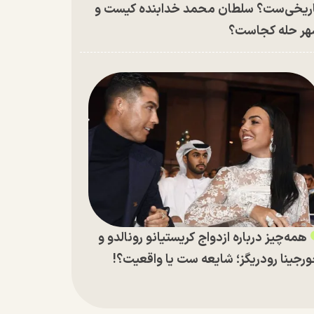
ریخی‌ست؟ سلطان محمد خدابنده کیست و
ر حله کجاست؟
همه‌چیز درباره ازدواج کریستیانو رونالدو و
رجینا رودریگز؛ شایعه ست یا واقعیت؟!