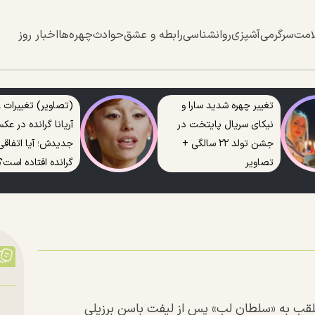
امت
سرگرمی
آشپزی
روانشناسی
رابطه و عشق
حوادث
چهره‌ها
اخبار روز
تغییر چهره شدید سارا و
(تصاویر) تغییرات
نیکای سریال پایتخت در
آریانا گرانده در ع
جشن تولد ۲۲ سالگی +
جدیدش؛ آیا اتفاقی
تصاویر
گرانده افتاده است؟
ب به «سلطان لب» پس از لیفت باسن برزیلی