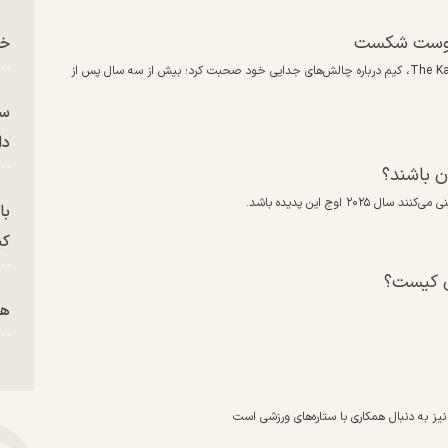
یه وست شکست
خز
در گفت‌وگویی صریح با خواهرش، کلویی کارداشیان، در برنامه The Kardashians، کیم درباره چالش‌های جدایی خود صحبت کرد؛ بیش از سه سال پس از
سر
دا
ن باشند؟
اوج این پدیده باشد.
با
کی
ن کیست؟‌
هم
پز
نیز به دنبال همکاری با ستاره‌های ورزشی است