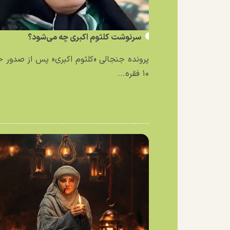
سرنوشت کلثوم اکبری چه می‌شود؟
پرونده جنجالی «کلثوم اکبری» پس از صدور 
۱۰ فقره...