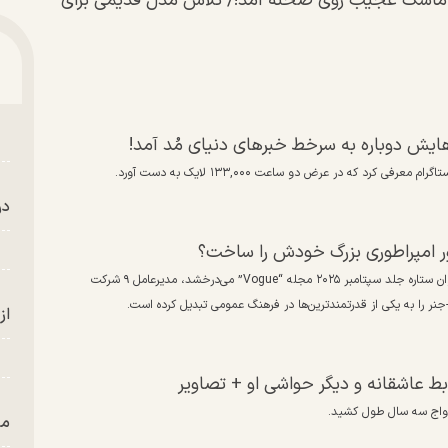
یان در جشن موزه آکادمی ۲۰۲۵ با یک ماسک عجیب روی صحنه آمد!/ تلاش مدل قدیمی برای
ایش دوباره به سرخط خبرهای دنیای مُد آمد!
در
کریس جنر، مادرسالار و مغز متفکر تجاری بود. مادر کارداشیان‌ها که به عنوان ستاره جلد سپتامبر ۲۰۲۵ مجله “Vogue” می‌درخشد، مدیرعامل ۹ شرکت
نر را به یکی از قدرتمندترین‌ها در فرهنگ عمومی تبدیل کرده است.
از
ط عاشقانه و دیگر حواشی او + تصاویر
من