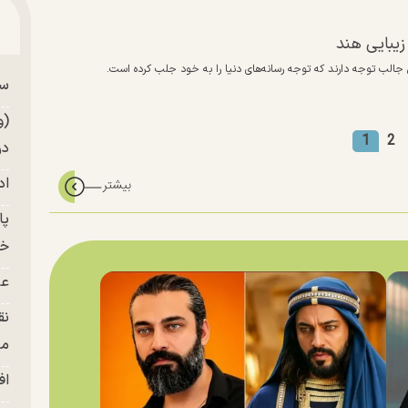
پای
زیبایی هند
س جالب توجه دارند که توجه رسانه‌های دنیا را به خود جلب کرده است.
سر
من
(و
1
2
در
اد
خز
عل
نق
من
اف