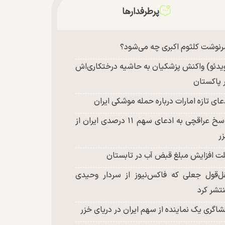
تخت در جشن تولد ۲۲ سالگی + تصاویر
پرطرفدارها
توافق با آمریکا در انتظار تایید نهایی شعام؟
چند تصویر بسیار زیبا و جدید از هدیه تهرانی
نوشت کلثوم اکبری چه می‌شود؟
تشر شد
یدئو) واکنش پزشکیان به حاشیه درختکاری‌اش
 پاکستان
عای تازه امارات درباره حمله موشکی ایران
پاسخ عراقچی به ادعای سهم ۱۱ درصدی ایران از
ر
ت افزایش مبلغ قبض آب در تابستان
ل‌قول جعلی که فاکس‌نیوز از سردار وحیدی
تشر کرد
شاگری یک نماینده از سهم ایران در دریای خزر