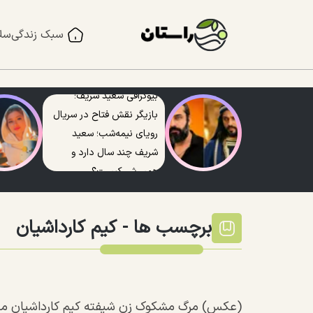
سبک زندگی
سل
بیوگرافی سعید شریف؛
بازیگر نقش فتاح در سریال
رویای نیمه‌شب؛ سعید
شریف چند سال دارد و
همسرش کیست؟
برچسب ها -
کیم کارداشیان
(عکس) مرگ مشکوک زن شیفته کیم کارداشیان ملق