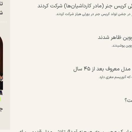
تا
شه
ووین ظاهر شدند
ووین پوشیدند.
معروف بعد از ۴۵ سال
ست؟
جو