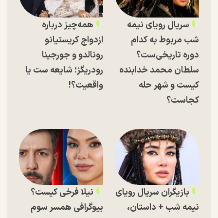
سریال رویای نیمه
همه‌چیز درباره
شب مربوط به کدام
ازدواج کریستیانو
دوره تاریخی‌ست؟
رونالدو و جورجینا
سلطان محمد خدابنده
رودریگز؛ شایعه ست یا
کیست و شهر حله
واقعیت؟!
کجاست؟
بازیگران سریال رویای
نیلا فرخی کیست؟
نیمه شب + داستان،
بیوگرافی همسر سوم