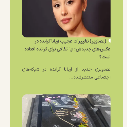
(تصاویر) تغییرات عجیب آریانا گرانده در
عکس‌های جدیدش؛ آیا اتفاقی برای گرانده افتاده
است؟
تصاویری جدید از آریانا گرانده در شبکه‌های
اجتماعی منتشرشده...