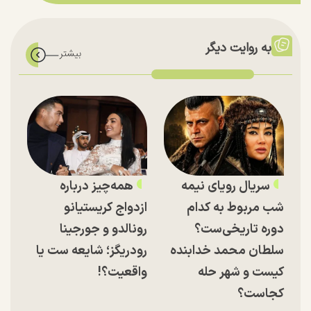
به روایت دیگر
سریال رویای نیمه
همه‌چیز درباره
شب مربوط به کدام
ازدواج کریستیانو
دوره تاریخی‌ست؟
رونالدو و جورجینا
سلطان محمد خدابنده
رودریگز؛ شایعه ست یا
کیست و شهر حله
واقعیت؟!
کجاست؟