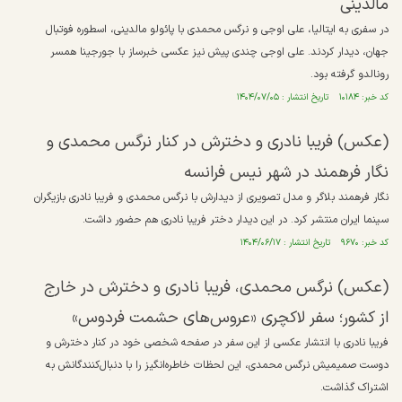
مالدینی
در سفری به ایتالیا، علی اوجی و نرگس محمدی با پائولو مالدینی، اسطوره فوتبال
جهان، دیدار کردند. علی اوجی چندی پیش نیز عکسی خبرساز با جورجینا همسر
رونالدو گرفته بود.
کد خبر: ۱۰۱۸۴ تاریخ انتشار : ۱۴۰۴/۰۷/۰۵
(عکس) فریبا نادری و دخترش در کنار نرگس محمدی و
نگار فرهمند در شهر نیس فرانسه
نگار فرهمند بلاگر و مدل تصویری از دیدارش با نرگس محمدی و فریبا نادری بازیگران
سینما ایران منتشر کرد. در این دیدار دختر فریبا نادری هم حضور داشت.
کد خبر: ۹۶۷۰ تاریخ انتشار : ۱۴۰۴/۰۶/۱۷
(عکس) نرگس محمدی، فریبا نادری و دخترش در خارج
از کشور؛ سفر لاکچری «عروس‌های حشمت فردوس»
فریبا نادری با انتشار عکسی از این سفر در صفحه شخصی خود در کنار دخترش و
دوست صمیمیش نرگس محمدی، این لحظات خاطره‌انگیز را با دنبال‌کنندگانش به
اشتراک گذاشت.