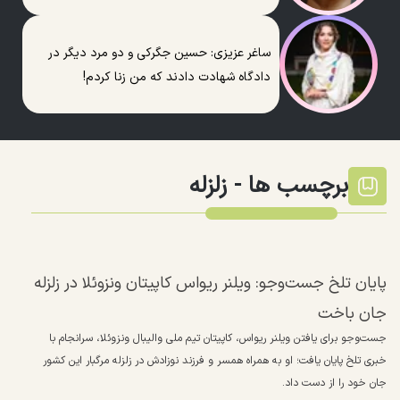
ساغر عزیزی: حسین جگرکی و دو مرد دیگر در
دادگاه شهادت دادند که من زنا کردم!
برچسب ها -
زلزله
پایان تلخ جست‌و‌جو: ویلنر ریواس کاپیتان ونزوئلا در زلزله
جان باخت
جست‌و‌جو برای یافتن ویلنر ریواس، کاپیتان تیم ملی والیبال ونزوئلا، سرانجام با
خبری تلخ پایان یافت؛ او به همراه همسر و فرزند نوزادش در زلزله مرگبار این کشور
جان خود را از دست داد.