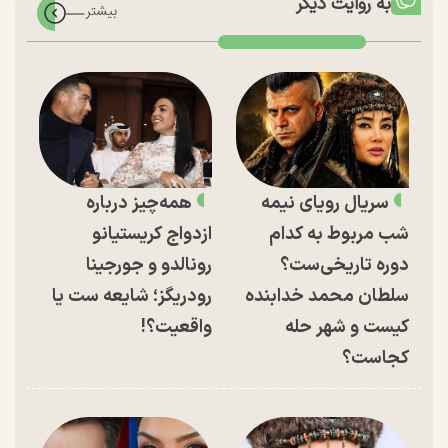
به روایت دیگر
سریال رویای نیمه
همه‌چیز درباره
شب مربوط به کدام
ازدواج کریستیانو
دوره تاریخی‌ست؟
رونالدو و جورجینا
سلطان محمد خدابنده
رودریگز؛ شایعه ست یا
کیست و شهر حله
واقعیت؟!
کجاست؟