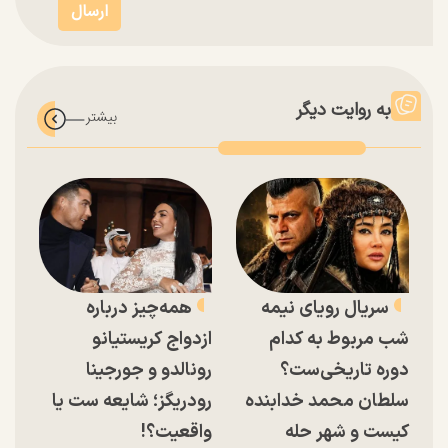
به روایت دیگر
سریال رویای نیمه
همه‌چیز درباره
شب مربوط به کدام
ازدواج کریستیانو
دوره تاریخی‌ست؟
رونالدو و جورجینا
سلطان محمد خدابنده
رودریگز؛ شایعه ست یا
کیست و شهر حله
واقعیت؟!