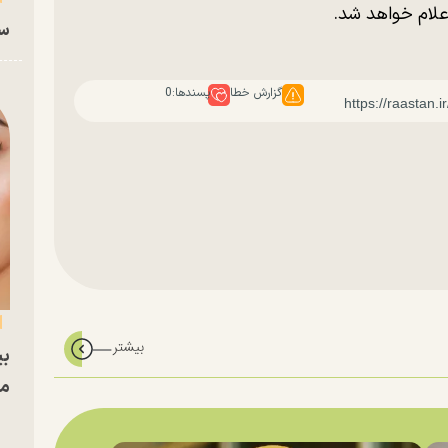
علام خواهد شد.
سا
گزارش خطا
پسندها:
0
بی
مج