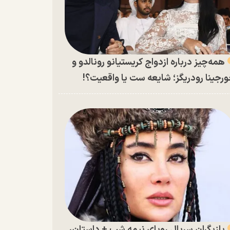
همه‌چیز درباره ازدواج کریستیانو رونالدو و
رجینا رودریگز؛ شایعه ست یا واقعیت؟!
بازیگران سریال رویای نیمه شب + داستان،