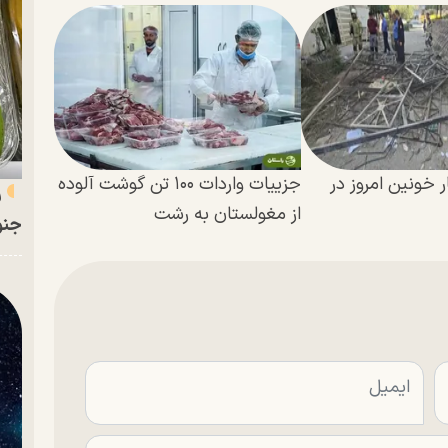
ر خونین امروز در
جزییات واردات ۱۰۰ تن گوشت آلوده
ر
از مغولستان به رشت
جنو