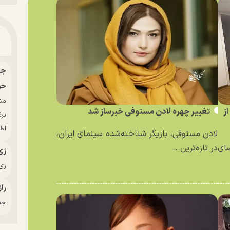
حو
ز
تغییر چهره لادن مستوفی خبرساز شد
بر
اط
لادن مستوفی، بازیگر شناخته‌شده سینمای ایران،
ای
در تازه‌ترین...
زی
زی‌
راز
جدی