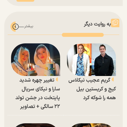
به روایت دیگر
گریم عجیب نیکلاس
تغییر چهره شدید
کیج و کریستین بیل
سارا و نیکای سریال
همه را شوکه کرد
پایتخت در جشن تولد
۲۲ سالگی + تصاویر