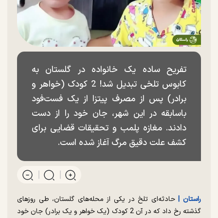
تفریح ساده یک خانواده در گلستان به
کابوس تلخی تبدیل شد! 2 کودک (خواهر و
برادر) پس از مصرف پیتزا از یک فست‌فود
باسابقه در این شهر، جان خود را از دست
دادند. مغازه پلمب و تحقیقات قضایی برای
کشف علت دقیق مرگ آغاز شده است.
راستان |
حادثه‌ای تلخ در یکی از محله‌های گلستان، طی روزهای
گذشته رخ داد که در آن 2 کودک (یک خواهر و یک برادر) جان خود