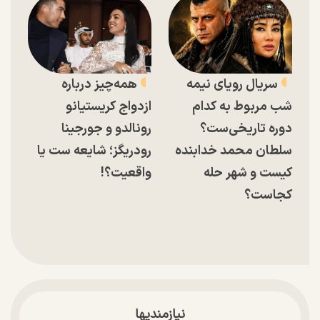
سریال رویای نیمه
همه‌چیز درباره
شب مربوط به کدام
ازدواج کریستیانو
دوره تاریخی‌ست؟
رونالدو و جورجینا
سلطان محمد خدابنده
رودریگز؛ شایعه ست یا
کیست و شهر حله
واقعیت؟!
کجاست؟
نیازمندیها