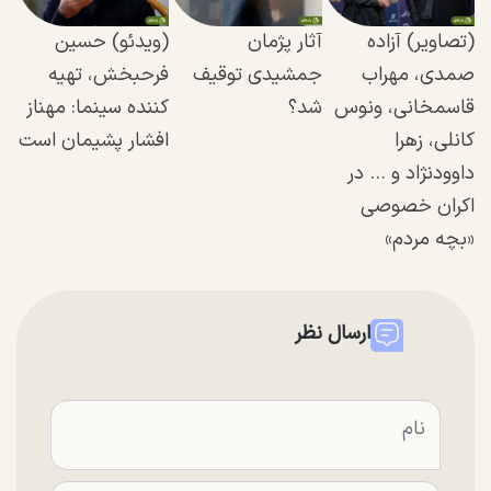
(تصاویر) آزاده
آثار پژمان
(ویدئو) حسین
صمدی، مهراب
جمشیدی توقیف
فرحبخش، تهیه
قاسمخانی، ونوس
شد؟
کننده سینما: مهناز
کانلی، زهرا
افشار پشیمان است
داوود‌نژاد و ... در
اکران خصوصی
«بچه مردم»
ارسال نظر