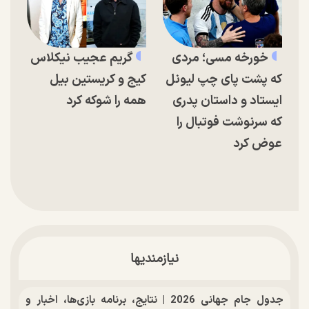
خورخه مسی؛ مردی
گریم عجیب نیکلاس
که پشت پای چپ لیونل
کیج و کریستین بیل
ایستاد و داستان پدری
همه را شوکه کرد
که سرنوشت فوتبال را
عوض کرد
نیازمندیها
جدول جام جهانی 2026 | نتایج، برنامه بازی‌ها، اخبار و