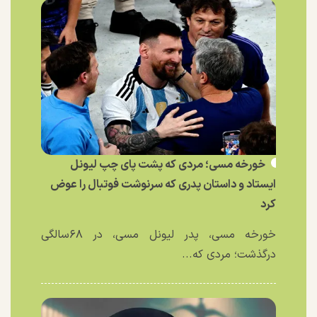
خورخه مسی؛ مردی که پشت پای چپ لیونل
ایستاد و داستان پدری که سرنوشت فوتبال را عوض
کرد
خورخه مسی، پدر لیونل مسی، در ۶۸سالگی
درگذشت؛ مردی که...