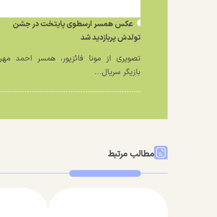
عکس همسر ارسطوی پایتخت در جشن
تولدش پربازدید شد
تصویری از مونا فائزپور، همسر احمد مهرا
بازیگر سریال...
مطالب مرتبط