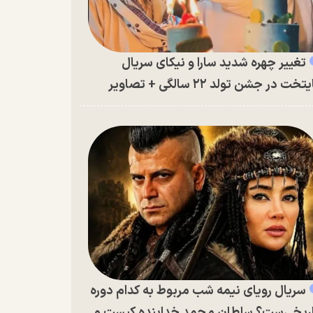
تغییر چهره شدید سارا و نیکای سریال
تخت در جشن تولد ۲۲ سالگی + تصاویر
سریال رویای نیمه شب مربوط به کدام دوره
ریخی‌ست؟ سلطان محمد خدابنده کیست و