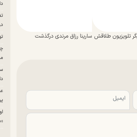
دا
تغ
در ج
یگر تلویزیون طلاقش
سارینا رزاق مرندی درگذشت
تو
چن
من
سا
دا
عک
پر
او
«م