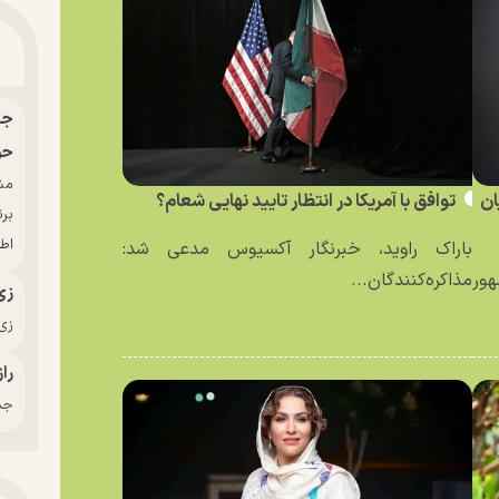
حو
ان
توافق با آمریکا در انتظار تایید نهایی شعام؟
بر
اط
باراک راوید، خبرنگار آکسیوس مدعی شد:
ور
مذاکره‌کنندگان...
زی
زی‌
راز
جدی