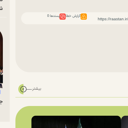
شه
گزارش خطا
پسندها:
0
جو