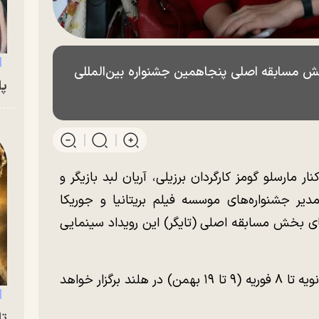
بخش مسابقه اصلی پنجاهمین جشنواره بین‌المللی
پای
ر مارسلو گومز کارگردان برزیلی، آریان لبد بازیگر و
دیر جشنواره‌های موسسه فیلم بریتانیا و جوریکا
ی بخش مسابقه اصلی (تایگر) این رویداد سینمایی
پنجاه و پنجمین جشنواره فیلم رتردام از ۲۹ ژانویه تا ۸ فوریه (۹ تا ۱۹ بهمن) در هلند برگزار خواهد
تا