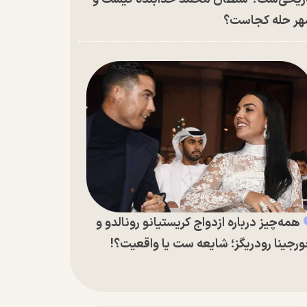
ر حله کجاست؟
همه‌چیز درباره ازدواج کریستیانو رونالدو و
رجینا رودریگز؛ شایعه ست یا واقعیت؟!