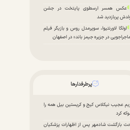
عکس همسر ارسطوی پایتخت در جشن
لدش پربازدید شد
اولگا لاورنتیوا، سوپرمدل روس و بازیگر فیلم
اجراجویی در جزیره جیمز باند» در اصفهان
پرطرفدارها
یم عجیب نیکلاس کیج و کریستین بیل همه را
که کرد
ث بازگشت شادمهر پس از اظهارات پزشکیان