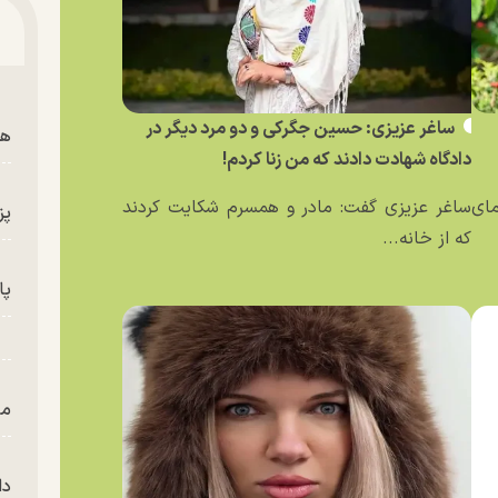
ساغر عزیزی: حسین جگرکی و دو مرد دیگر در
هم
دادگاه شهادت دادند که من زنا کردم!
مای
ساغر عزیزی گفت: مادر و همسرم شکایت کردند
پز
که از خانه...
پای
من
دا