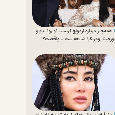
همه‌چیز درباره ازدواج کریستیانو رونالدو و
رجینا رودریگز؛ شایعه ست یا واقعیت؟!
بازیگران سریال رویای نیمه شب + داستان،