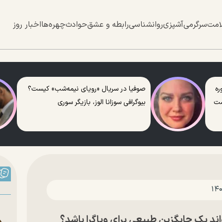
امت
سرگرمی
آشپزی
روانشناسی
رابطه و عشق
حوادث
چهره‌ها
اخبار روز
ره
صوفیا در سریال «رویای نیمه‌شب» کیست؟
ست
بیوگرافی سوزانا الوز، بازیگر سوری
واند یک جایگزین طبیعی برای ویاگرا باشد؟