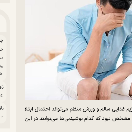
حو
بر
اط
زی
زی‌
راز
م غذایی سالم و ورزش منظم می‌تواند احتمال ابتلا
جدی
 مشخص نبود که کدام نوشیدنی‌ها می‌توانند در این