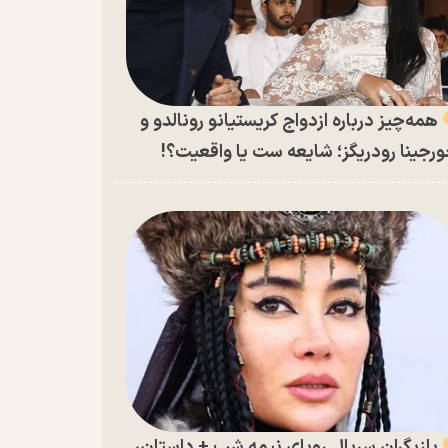
همه‌چیز درباره ازدواج کریستیانو رونالدو و
رجینا رودریگز؛ شایعه ست یا واقعیت؟!
بازیگران سریال رویای نیمه شب + داستان،