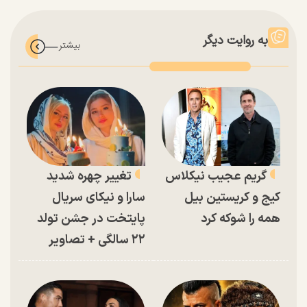
به روایت دیگر
گریم عجیب نیکلاس
تغییر چهره شدید
کیج و کریستین بیل
سارا و نیکای سریال
همه را شوکه کرد
پایتخت در جشن تولد
۲۲ سالگی + تصاویر