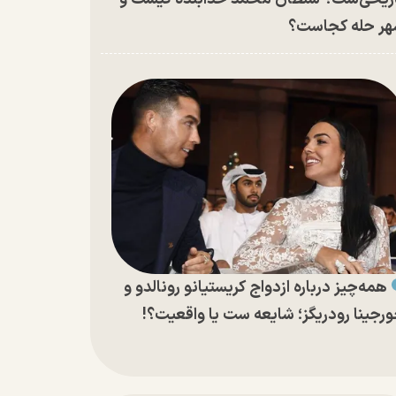
ر حله کجاست؟
همه‌چیز درباره ازدواج کریستیانو رونالدو و
رجینا رودریگز؛ شایعه ست یا واقعیت؟!