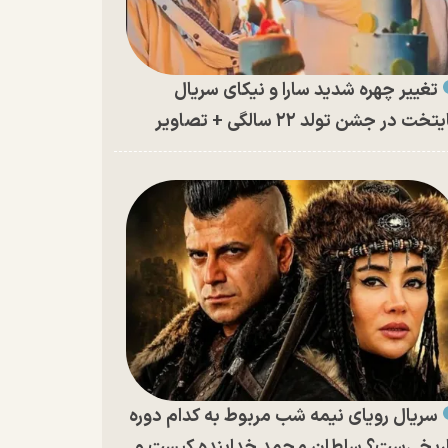
تغییر چهره شدید سارا و نیکای سریال
تخت در جشن تولد ۲۲ سالگی + تصاویر
سریال رویای نیمه شب مربوط به کدام دوره
ریخی‌ست؟ سلطان محمد خدابنده کیست و