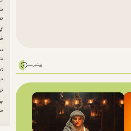
آی
نق
تص
گر
شو
بح
دا
تغ
در ج
تو
چن
من