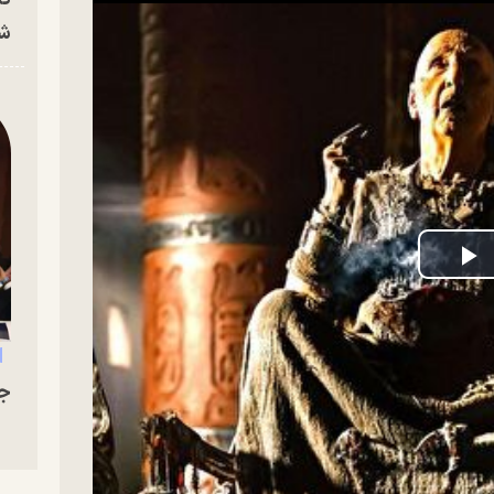
شه
P
V
جو