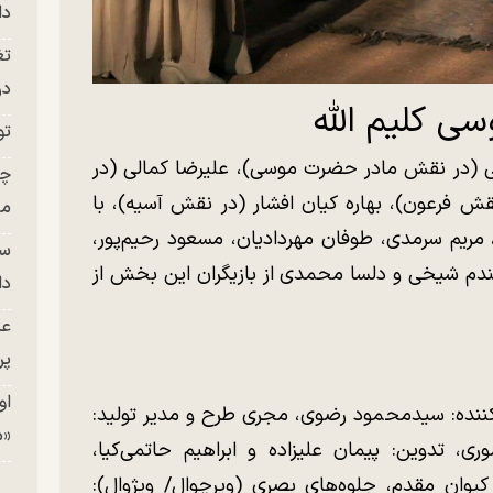
دا
تغ
در ج
سی کلیم الله
تو
ارعی (در نقش مادر حضرت موسی)، علیرضا کمالی (در
چن
 فرعون)، بهاره کیان افشار (در نقش آسیه)، با
من
یم سرمدی، طوفان مهردادیان، مسعود رحیم‌پور،
سا
 گندم شیخی و دلسا محمدی از بازیگران این بخش از
دا
عک
پر
او
یه‌کننده: سیدمحمود رضوی، مجری طرح و مدیر تولید:
«م
ی، تدوین: پیمان علیزاده و ابراهیم حاتمی‌کیا،
یوان مقدم، جلوه‌های بصری (ویرچوال/ ویژوال):