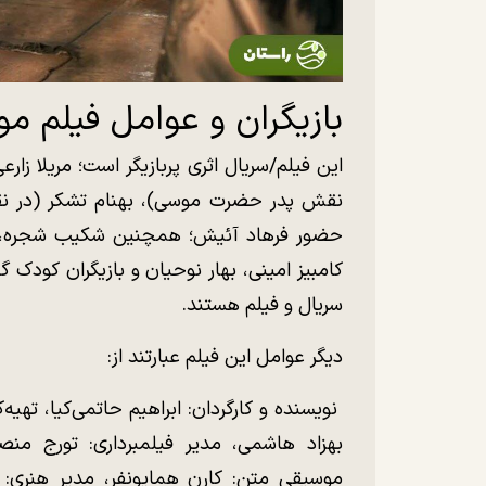
بازیگران و عوامل فیلم مو
این فیلم/سریال اثری پربازیگر است؛ مریلا ز
نقش پدر حضرت موسی)، بهنام تشکر (در نقش
حضور فرهاد آئیش؛ همچنین شکیب شجره، مر
کامبیز امینی، بهار نوحیان و بازیگران کودک
سریال و فیلم هستند.
دیگر عوامل این فیلم عبارتند از:
نویسنده و کارگردان: ابراهیم حاتمی‌کیا، ته
بهزاد هاشمی، مدیر فیلمبرداری: تورج منصور
موسیقی متن: کارن همایونفر، مدیر هنری: ک