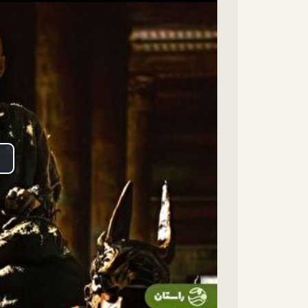
lay
ideo