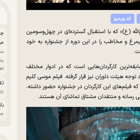
کد ویدیو
له (ع)» که با استقبال گسترده‌ای در چهل‌وسومین
مرغ و مخاطب را در این دوره از جشنواره به خود
حو
ت.
بر
سابقه‌ترین کارگردان‌هایی است که در ادوار مختلف
اط
وجه هیئت داوران نیز قرار گرفته. فیلم موسی کلیم‌
زی
 که فیلم‌های این کارگردان در جشنواره حضور داشته،
زی‌
الی رسانه و منتقدان مشتاق تماشای آن هستند.
راز
جدی