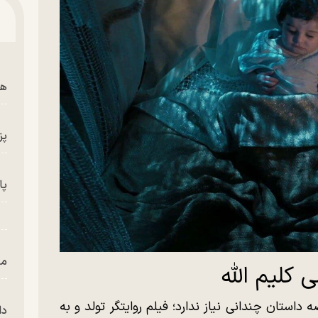
هم
پز
پای
من
کلیم الله
داستان چندانی نیاز ندارد؛ فیلم روایتگر تولد و به
دا