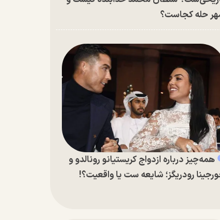
ر حله کجاست؟
همه‌چیز درباره ازدواج کریستیانو رونالدو و
رجینا رودریگز؛ شایعه ست یا واقعیت؟!