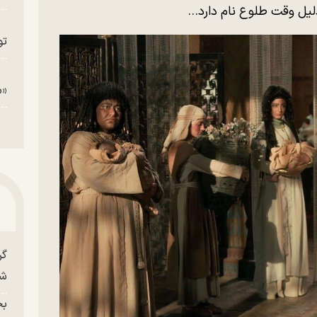
یل وقت طلوع نام دارد…
تو
«م
گر
شو
بح