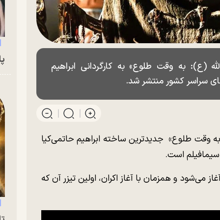
پای
له (ع): به وقت طلوع» به کارگردانی ابراهیم
های سراسر کشور منتشر شد.
 به وقت طلوع» جدیدترین ساخته ابراهیم حاتمی‌کیا
سیمافیلم است.
 امروز چهارشنبه ۸ اسفندماه آغاز می‌شود و همزمان با آغاز اکران، اولین تیزر آن که
تا