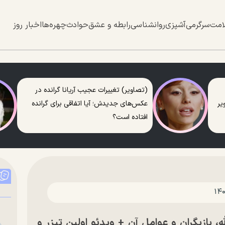
امت
سرگرمی
آشپزی
روانشناسی
رابطه و عشق
حوادث
چهره‌ها
اخبار روز
(تصاویر) تغییرات عجیب آریانا گرانده در
عکس‌های جدیدش؛ آیا اتفاقی برای گرانده
افتاده است؟
فی فیلم سینمایی موسی کلیم‎الله، بازیگران و عوامل آن + ویدئو اولین تیزر و