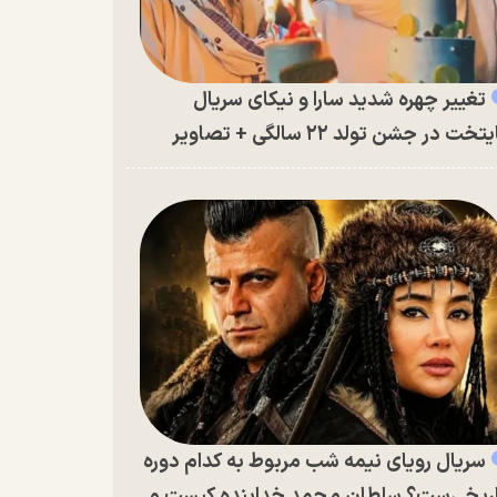
تغییر چهره شدید سارا و نیکای سریال
تخت در جشن تولد ۲۲ سالگی + تصاویر
سریال رویای نیمه شب مربوط به کدام دوره
ریخی‌ست؟ سلطان محمد خدابنده کیست و