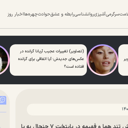
امت
سرگرمی
آشپزی
روانشناسی
رابطه و عشق
حوادث
چهره‌ها
اخبار روز
(تصاویر) تغییرات عجیب آریانا گرانده در
عکس‌های جدیدش؛ آیا اتفاقی برای گرانده
افتاده است؟
سکانس دعوای بهتاش و نقی و واکنش تند هما و فهیمه در پایتخت ۷ جنجال به پا