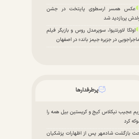
عکس همسر ارسطوی پایتخت در جشن
لدش پربازدید شد
اولگا لاورنتیوا، سوپرمدل روس و بازیگر فیلم
اجراجویی در جزیره جیمز باند» در اصفهان
پرطرفدارها
یم عجیب نیکلاس کیج و کریستین بیل همه را
که کرد
ث بازگشت شادمهر پس از اظهارات پزشکیان