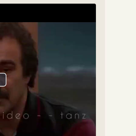
lay
ideo