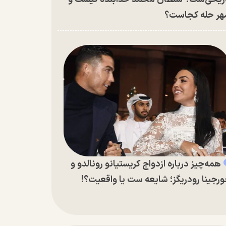
ر حله کجاست؟
همه‌چیز درباره ازدواج کریستیانو رونالدو و
رجینا رودریگز؛ شایعه ست یا واقعیت؟!