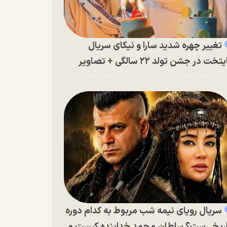
تغییر چهره شدید سارا و نیکای سریال
تخت در جشن تولد ۲۲ سالگی + تصاویر
سریال رویای نیمه شب مربوط به کدام دوره
ریخی‌ست؟ سلطان محمد خدابنده کیست و