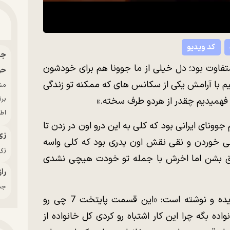
کد ویدیو
اوت بود؛ دل خیلی از ما جوونا هم برای خودشون
حو
با آرامش یکی از سکانس های که ممکنه تو زندگی
بر
 فهمیدیم چقدر از هردو طرف سخته.»
اط
وناى ایرانى بود که کلى به این درو اون در زدن تا
زی
ى خوردن و نقى نقش اون پدرى بود که کلى واسه
زی‌
وفق بشن اما اخرش با جمله تو خودت هیچى نشدى
راز
جدی
کاربری به نام سینا از زاویه دیگری ماجرا را دیده و نوشته است: «این قسمت پایتخت 7 چی رو
ده بگه چرا این کار اشتباه رو کردی کل خانواده از