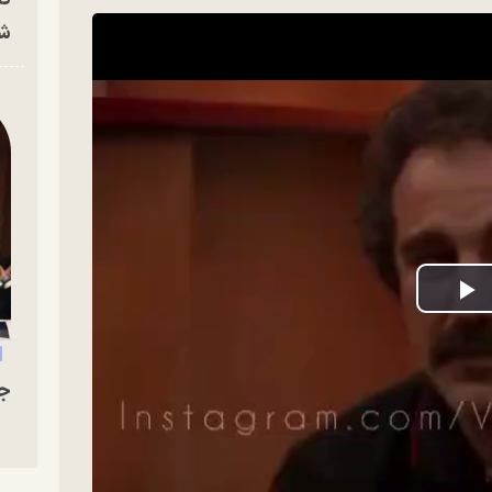
شه
P
V
جو