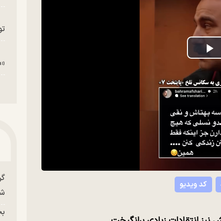
تو
P
«م
V
گر
کد ویدیو
شو
بح
 نیز انتقادات زیادی برانگیخت