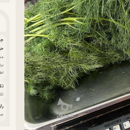
حو
بر
اط
زی
زی‌
راز
جدی