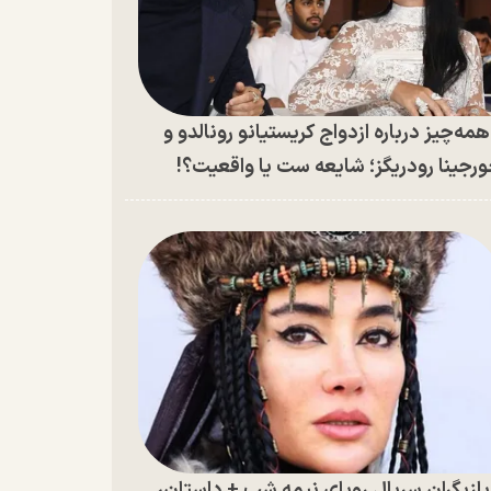
مه‌چیز درباره ازدواج کریستیانو رونالدو و
رجینا رودریگز؛ شایعه ست یا واقعیت؟!
ازیگران سریال رویای نیمه شب + داستان،