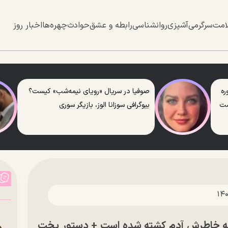
امت
سرگرمی
آشپزی
روانشناسی
رابطه و عشق
حوادث
چهره‌ها
اخبار روز
ره
صوفیا در سریال «رویای نیمه‌شب» کیست؟
ست
بیوگرافی سوزانا الوز، بازیگر سوری
ه به خاطرش آدم کشته شده است + دستور پخت