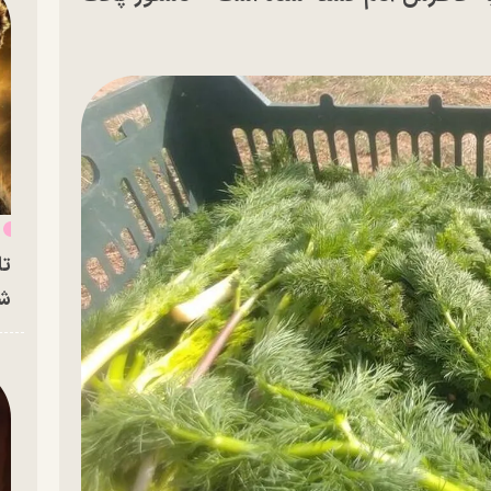
س
تا
شه