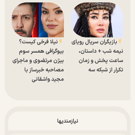
بازیگران سریال رویای
نیلا فرخی کیست؟
نیمه شب + داستان،
بیوگرافی همسر سوم
ساعت پخش و زمان
بیژن مرتضوی و ماجرای
تکرار از شبکه سه
مصاحبه خبرساز با
مجید واشقانی
نیازمندیها