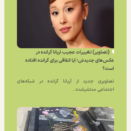
(تصاویر) تغییرات عجیب آریانا گرانده در
عکس‌های جدیدش؛ آیا اتفاقی برای گرانده افتاده
است؟
تصاویری جدید از آریانا گرانده در شبکه‌های
اجتماعی منتشرشده...