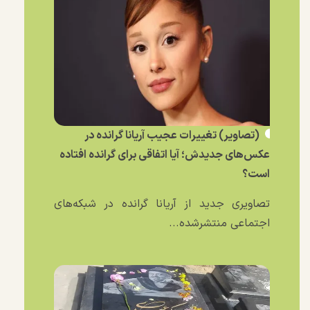
(تصاویر) تغییرات عجیب آریانا گرانده در
عکس‌های جدیدش؛ آیا اتفاقی برای گرانده افتاده
است؟
تصاویری جدید از آریانا گرانده در شبکه‌های
اجتماعی منتشرشده...