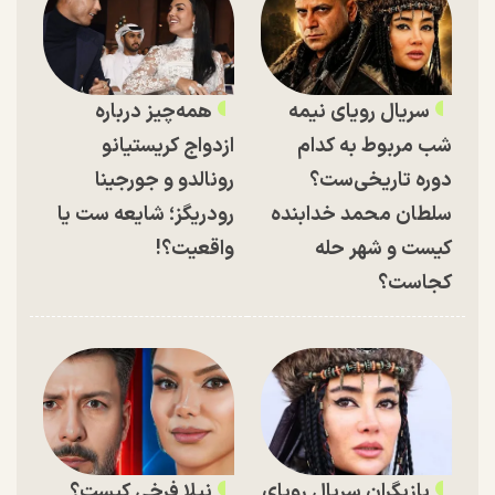
سریال رویای نیمه
همه‌چیز درباره
شب مربوط به کدام
ازدواج کریستیانو
دوره تاریخی‌ست؟
رونالدو و جورجینا
سلطان محمد خدابنده
رودریگز؛ شایعه ست یا
کیست و شهر حله
واقعیت؟!
کجاست؟
بازیگران سریال رویای
نیلا فرخی کیست؟