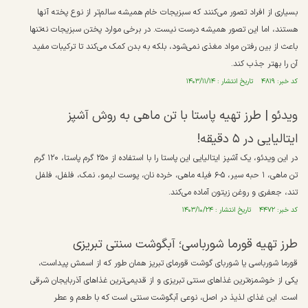
بسیاری از افراد تصور می‌کنند که سبزیجات خام همیشه سالم‌تر از نوع پخته آنها
هستند، اما این تصور همیشه درست نیست. در برخی موارد پختن سبزیجات نه‌تنها
باعث از بین رفتن مواد مغذی نمی‌شود، بلکه به بدن کمک می‌کند تا ترکیبات مفید
آن را بهتر جذب کند.
کد خبر: ۴۸۱۹ تاریخ انتشار : ۱۴۰۳/۱۱/۱۴
ویدئو | طرز تهیه پاستا با تن ماهی به روش آشپز
ایتالیایی در ۵ دقیقه!
در این ویدئو، یک آشپز ایتالیایی این پاستا را با استفاده از ۲۵۰ گرم پاستا، ۱۲۰ گرم
تن ماهی، ۱ حبه سیر، ۵-۶ فیله ماهی، خرده نان، پوست لیمو، نمک، فلفل، فلفل
تند، جعفری و روغن زیتون آماده می‌کند.
کد خبر: ۴۴۷۲ تاریخ انتشار : ۱۴۰۳/۱۰/۲۴
طرز تهیه قورما شورباسی؛ آبگوشت سنتی تبریزی
قورما شورباسی یا شوربای گوشت قورمای تبریز همان طور که از اسمش پیداست،
یکی از خوشمزه‌ترین غذاهای سنتی تبریزی و از قدیمی‌ترین غذاهای آذربایجان شرقی
است. این غذای لذیذ در اصل، نوعی آبگوشت سنتی است که با طعم و عطر