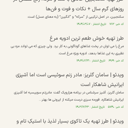
روزهای گرم سال + نکات و فوت و فن‌ها
سکنجبین، در اصل ترکیبی از “سرکه” و “انگبین” (به معنای عسل) است.
کد خبر: ۷۱۱۲ تاریخ انتشار : ۱۴۰۴/۰۳/۰۷
طرز تهیه خوش طعم ترین ادویه مرغ
مرغ را می توان در پخت غذاهای گوناگونی به کار برد. ولی چیزی که می تواند مزه بی
نظیری به این غذاها بدهد، ادویه ویژه مرغ است.
کد خبر: ۶۹۶۹ تاریخ انتشار : ۱۴۰۴/۰۲/۳۱
ویدئو | سامان گلریز: مادر زنم سوئیسی است اما آشپزی
ایرانیش شاهکار است
سامان گلریز، آشپز سرشناس در برنامه هزارویک گفت:‌ مادرزنم سوییسیه اما آشپزی
ایرانیش شاهکاره، قورمه سبزی درست میکنه از ایرونی ها بهتر...
کد خبر: ۵۷۴۰ تاریخ انتشار : ۱۴۰۳/۱۲/۲۳
ویدئو | طرز تهیه یک تاکوی بسیار لذیذ با استیکِ تام‌ و