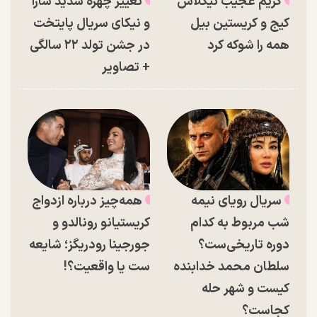
گریم عجیب نیکلاس
تغییر چهره شدید سارا
کیج و کریستین بیل
و نیکای سریال پایتخت
همه را شوکه کرد
در جشن تولد ۲۲ سالگی
+ تصاویر
سریال رویای نیمه
همه‌چیز درباره ازدواج
شب مربوط به کدام
کریستیانو رونالدو و
دوره تاریخی‌ست؟
جورجینا رودریگز؛ شایعه
سلطان محمد خدابنده
ست یا واقعیت؟!
کیست و شهر حله
کجاست؟