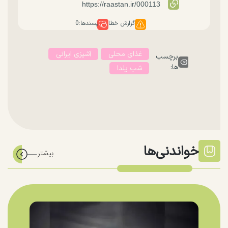
گزارش خطا
پسندها:
0
غذای محلی
آشپزی ایرانی
برچسب
ها:
شب یلدا
خواندنی‌ها