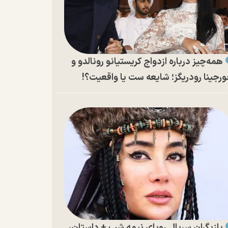
همه‌چیز درباره ازدواج کریستیانو رونالدو و
رجینا رودریگز؛ شایعه ست یا واقعیت؟!
بازیگران سریال رویای نیمه شب + داستان،