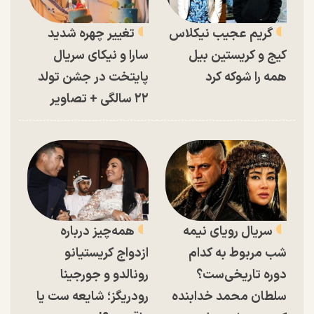
گریم عجیب نیکلاس
تغییر چهره شدید
کیج و کریستین بیل
سارا و نیکای سریال
همه را شوکه کرد
پایتخت در جشن تولد
۲۲ سالگی + تصاویر
سریال رویای نیمه
همه‌چیز درباره
شب مربوط به کدام
ازدواج کریستیانو
دوره تاریخی‌ست؟
رونالدو و جورجینا
سلطان محمد خدابنده
رودریگز؛ شایعه ست یا