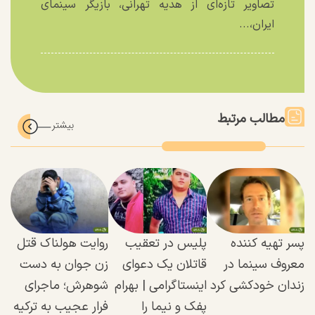
تصاویر تازه‌ای از هدیه تهرانی، بازیگر سینمای
ایران،...
مطالب مرتبط
پسر تهیه کننده
پلیس در تعقیب
روایت هولناک قتل
معروف سینما در
قاتلان یک دعوای
زن جوان به دست
زندان خودکشی کرد
اینستاگرامی | بهرام
شوهرش؛ ماجرای
پفک و نیما را
فرار عجیب به ترکیه