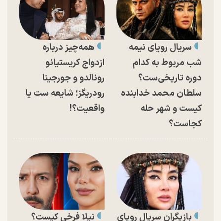
سریال رویای نیمه
همه‌چیز درباره
شب مربوط به کدام
ازدواج کریستیانو
دوره تاریخی‌ست؟
رونالدو و جورجینا
سلطان محمد خدابنده
رودریگز؛ شایعه ست یا
کیست و شهر حله
واقعیت؟!
کجاست؟
بازیگران سریال رویای
نیلا فرخی کیست؟